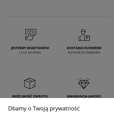
JESTEŚMY WIARYGODNI
DOSTAWA KURIEREM
15 LAT NA RYNKU
PŁATNOŚĆ ZA POBRANIEM
MOŻLIWOŚĆ ZWROTU
GWARANCJA JAKOŚCI
14 DNI NA ZWROT
PRODUKTY NAJWYŻSZEJ JAKOŚCI
Dbamy o Twoją prywatność